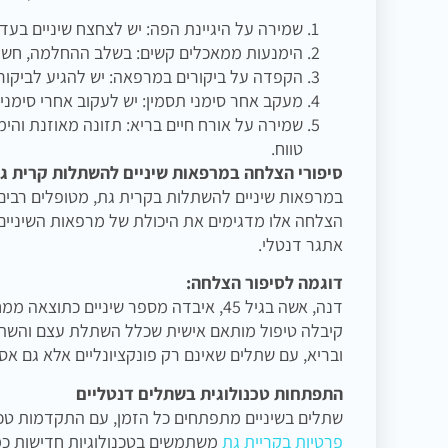
שמירה על היגיינת הפה: יש לצחצח שיניים בעדי
הימנעות ממאכלים קשים: בשלב ההחלמה, חשוב
הקפדה על ביקורים במרפאה: יש להגיע לביקור
מעקב אחר סימני תסמין: יש לעקוב אחרי סימנים
שמירה על אורח חיים בריא: תזונה מאוזנת והי
טווח.
סיפורי הצלחה במרפאות שיניים להשתלות קרית ג
במרפאות שיניים להשתלות בקרית גת, מטופלים רבים
הצלחה אלו מדגימים את היכולת של מרפאות השיניים 
אתגר דנטלי.
דוגמה לסיפור הצלחה:
דנה, אשה בגיל 45, איבדה מספר שיניים
קיבלה טיפול מותאם אישית שכלל השתלת עצם והשתל
ובריא, עם שתלים שאינם רק פונקציונליים אלא גם אס
התפתחות טכנולוגית בשתלים דנטליים
שתלים בשיניים מתפתחים כל הזמן, עם התקדמות טכנו
פרטיות בקריית גת
משתמשים בטכנולוגיות חדישות כמ