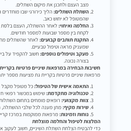
מצב העצם ולתכנן את מיקום השתלים.
השתלת השתלים:
הליך כירורגי שבו מוחדרים
שהמטופל לא יחוש כאב.
החלמה ואיחוי:
לאחר ההשתלה, העצם בלסת מת
לקחת בין מספר שבועות למספר חודשים.
התקנת תותבים קבועים:
לאחר שהשתלים מחוב
שמעניק מראה וטיפול טבעיים.
מעקב וטיפולים נוספים:
חשוב להקפיד על ביק
בצורה נכונה.
חשיבות הבחירה במרפאות שיניים פרטיות בקריית 
מרפאות שיניים פרטיות בקריית גת מציעות מספר יתרו
התאמה אישית של הטיפול:
כל מטופל מקבל תו
טכנולוגיה מתקדמת:
שימוש במכשור רפואי חד
צוות מקצועי:
רופאים מומחים בתחום השתלות הש
שירות מקיף:
מתן מענה לכל שלבי ההשתלה, ה
נוחות וזמינות:
מרפאות ממוקמות במרכז קריית 
המלצות לטיפול והחלמה מוצלחת
כדי להבטיח הצלחת השתלת השיניים, חשוב לעקוב אח