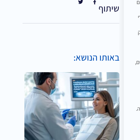
ם
שיתוף
באותו הנושא:
ם,
.