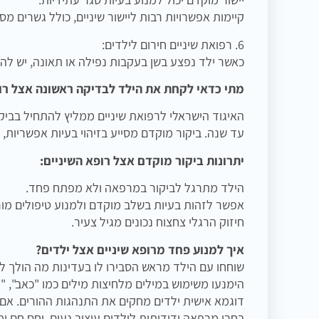
קיימות אפשרויות רבות ליישור שיניים, כולל גשרים מ
6. רפואת שיניים חירום לילדים:
כאשר ילד נפצע בשן בעקבות נפילה או תאונה, יש להגי
מתי כדאי לקחת את הילד לבדיקה ראשונה אצל רו
האיגוד הישראלי לרפואת שיניים ממליץ להתחיל בביקו
עד שנה. ביקור מוקדם מסייע בזיהוי בעיות אפשריות, לימ
יתרונות ביקור מוקדם אצל רופא השיניים:
הילד מתרגל לביקור במרפאה ולא מפתח פחד.
אפשר לזהות בעיות בשלב מוקדם ולמנוע טיפולים מור
חיזוק הרגלי צחצוח נכונים מגיל צעיר.
איך למנוע פחד מרופא שיניים אצל ילדים?
שוחחו עם הילד מראש הסבירו לו בעדינות מה הולך ל
הימנעו משימוש במילים מלחיצות מילים כמו "כאב", "ז
דוגמא אישית ילדים מחקים את התנהגות ההורים. אם את
בחרו מרפאה ידידותית לילדים עיצוב נעים, יחס חם ומ