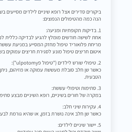
ביקורים סדירים אצל רופא שיניים לילדים מסייעים 
הנה כמה מהטיפולים הנפוצים:
1. בדיקות תקופתיות ומניעה:
אחת לשישה חודשים מומלץ להגיע לבדיקה כללית לניט
מריחת פלואוריד טיפול מחזק המסייע במניעת עששת 
איטום חריצים טיפול מונע לסגירת חריצים עמוקים בש
2. טיפולי שורש לילדים ("טיפול פulpotomy"):
כאשר שן חלב סובלת מעששת עמוקה או מזיהום, ניתן 
הטבעית.
3. סתימות וטיפולי עששת:
במקרה של חורים בשיניים, רופא השיניים מבצע סתימ
4. עקירות שיני חלב:
כאשר שן חלב אינה נושרת בזמן, או שהיא גורמת לבעי
5. יישור שיניים לילדים:
יישור מוקדם יכול למנוע בעיות סגר עתידיות.