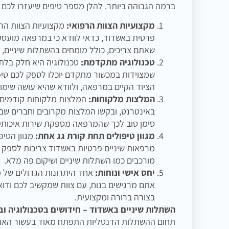
ברמה הגבוהה ביותר. להלן מספר טיפים שיעזרו לכ
מקצועיות הצוות הרפואי:
מקצועיות הצוות הר
פרטית באשדוד, כדאי לוודא כי במרפאה מועסקים 
שאתם צריכים, כולל מומחים בהשתלות שיניים, ר
טכנולוגיה מתקדמת:
טכנולוגיה היא חלק בלתי
שמצוידות במכשור מתקדם יוכלו לספק לכם טיפול
הציוד הקיים במרפאה, ולוודא שהיא עושה שימוש
המלצות מלקוחות:
המלצות מלקוחות קודמים ה
באינטרנט, ובקשו המלצות מקרובים וחברים שביק
סימן טוב לכך שהמרפאה מספקת שירות איכותי.
מגוון טיפולים תחת קורת גג אחת:
מגוון הטיפ
מרפאות שיניים פרטיות באשדוד צריכות לספק א
מורכבים כמו השתלות שיניים ושיקום פה מלא.
יחס אישי ונוחות:
אחד היתרונות הגדולים של 
אתם מרגישים בנוח, עם צוות שמקשיב לכם ודו
בצורה ברורה ומקצועית.
השתלות שיניים באשדוד – חידושים בטכנולוגיה וב
תחום ההשתלות הדנטליות התפתח מאוד בעשור האחרון,