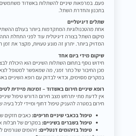
פעם. במרפאות שיניים להשתלות באשדוד משתמשים בט
בתכנון והחדרת השתל.
שתלים דיגיטליים
אחת מהטכנולוגיות המתקדמות ביותר בעולם ההשתלות
מיקום השתל בצורה דיגיטלית עוד לפני התחלת התה
המדויק ביותר. יתרון זה מונע טעויות, מקצר את זמן
שיקום מידי ביום אחד
חידוש נוסף בתחום השתלות השיניים הוא היכולת לב
מכן החיבור של כתר זמני, מה שמאפשר למטופל לצאת
במקרים מסוימים, וכדאי לבדוק עם רופא השיניים באשד
רופא שיניים חירום באשדוד – זמינות מיידית לטיפ
אין לדעת מתי יתרחש מצב חירום הדורש טיפול שיניים
חירום במטרה להעניק טיפול דחוף ומיידי לכל בעיה ש
טיפול בכאבי שיניים חריפים:
כאבים חזקים של
טיפול בשברים בשיניים:
במקרים של חבלות או 
טיפול בזיהומים דנטליים:
זיהומים שגורמים לנ