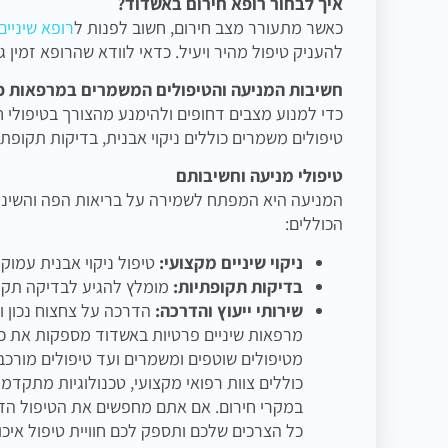
איך לבחור רופא חירום באשדוד?
כאשר מתעורר מצב חירום, חשוב לפנות ל
רופא שיניים
להעניק טיפול מהיר ויעיל. כדאי לוודא שהרופא זמין גם
חשיבות המניעה והטיפולים המשמרים במרפאות פ
כדי למנוע מצבים דחופים ולהימנע מהצורך בטיפולי 
טיפולים משמרים כוללים ניקוי אבנית, בדיקות תקופ
טיפולי מניעה וחשיבותם
המניעה היא המפתח לשמירה על בריאות הפה והשיני
הכוללים:
ניקוי שיניים מקצועי:
טיפול ניקוי אבנית עמוק 
בדיקות תקופתיות:
מומלץ להגיע לבדיקה תקופ
שירותי ייעוץ והדרכה:
הדרכה על צחצוח נכון ו
מרפאות שיניים פרטיות באשדוד מספקות את כל
מטיפולים שוטפים ומשמרים ועד טיפולים מורכב
כוללים צוות רפואי מקצועי, טכנולוגיות מתקדמו
במקרי חירום. אם אתם מחפשים את הטיפול הד
כל הצרכים שלכם ותספק לכם חוויית טיפול איכו