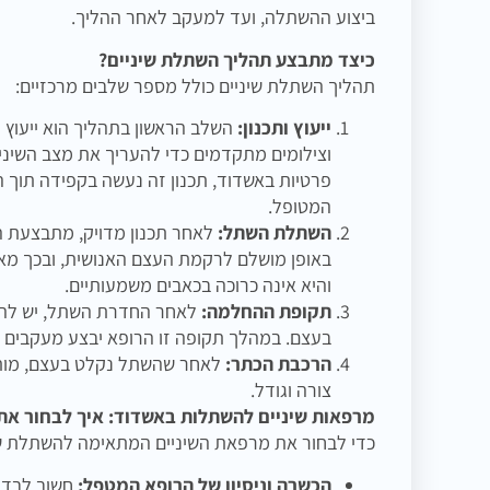
ביצוע ההשתלה, ועד למעקב לאחר ההליך.
כיצד מתבצע תהליך השתלת שיניים?
תהליך השתלת שיניים כולל מספר שלבים מרכזיים:
ייעוץ ותכנון:
השלב הראשון בתהליך הוא ייעוץ 
וצילומים מתקדמים כדי להעריך את מצב השיני
פרטיות באשדוד, תכנון זה נעשה בקפידה תוך ה
המטופל.
השתלת השתל:
לאחר תכנון מדויק, מתבצעת 
באופן מושלם לרקמת העצם האנושית, ובכך מ
והיא אינה כרוכה בכאבים משמעותיים.
תקופת ההחלמה:
בעצם. במהלך תקופה זו הרופא יבצע מעקבים 
הרכבת הכתר:
לאחר שהשתל נקלט בעצם, מותק
צורה וגודל.
מרפאות שיניים להשתלות באשדוד: איך לבחור א
כדי לבחור את מרפאת השיניים המתאימה להשתלת שינ
הכשרה וניסיון של הרופא המטפל:
חשוב לבדו