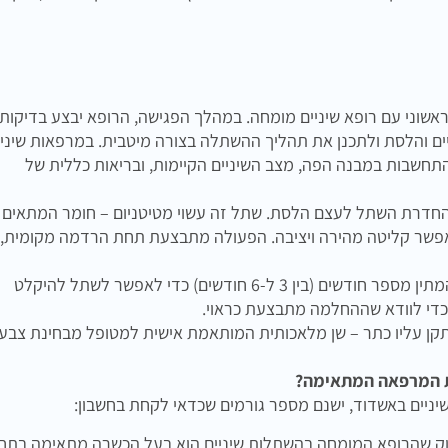
ראשוני עם רופא שיניים מומחה. במהלך הפגישה, הרופא יבצע בדיקות
ים והלסת ולתכנן את תהליך ההשתלה בצורה מיטבית. במרפאות שיניי
תחשבות במבנה הפה, מצב השיניים הקיימות, ובריאות כללית של
החדרת השתל לעצם הלסת. שתל זה עשוי מטיטניום – חומר המתאים
אפשר קליטה מהירה ויציבה. הפעולה מתבצעת תחת הרדמה מקומית,
לאחר החדרת השתל, יש להמתין מספר חודשים (בין 3 ל-6 חודשים) כדי לאפשר לשתל להיקלט
כדי לוודא שההחלמה מתבצעת כראוי.
ן עליו כתר – שן מלאכותית המותאמת אישית למטופל מבחינת צבע,
ת המרפאה המתאימה?
יים באשדוד, ישנם מספר גורמים שכדאי לקחת בחשבון:
ק שהרופא המומחה בהשתלות שיניים הוא בעל הכשרה מתאימה בתח