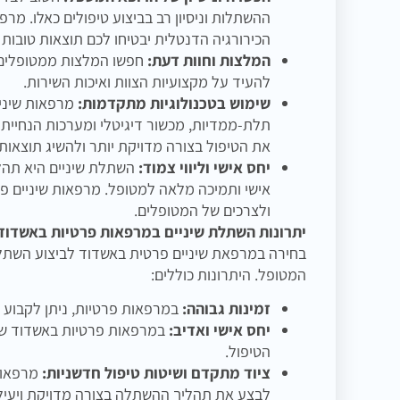
ההשתלות וניסיון רב בביצוע טיפולים כאלו. מ
הכירורגיה הדנטלית יבטיחו לכם תוצאות טובות י
המלצות וחוות דעת:
חפשו המלצות ממטופלים ק
להעיד על מקצועיות הצוות ואיכות השירות.
שימוש בטכנולוגיות מתקדמות:
מרפאות שיניי
תלת-ממדיות, מכשור דיגיטלי ומערכות הנחיית
את הטיפול בצורה מדויקת יותר ולהשיג תוצאות 
יחס אישי וליווי צמוד:
השתלת שיניים היא תהלי
אישי ותמיכה מלאה למטופל. מרפאות שיניים פר
ולצרכים של המטופלים.
יתרונות השתלת שיניים במרפאות פרטיות באשדוד
בחירה במרפאת שיניים פרטית באשדוד לביצוע השתלת 
המטופל. היתרונות כוללים:
זמינות גבוהה:
במרפאות פרטיות, ניתן לקבוע 
יחס אישי ואדיב:
במרפאות פרטיות באשדוד שמים
הטיפול.
ציוד מתקדם ושיטות טיפול חדשניות:
מרפאות 
לבצע את תהליך ההשתלה בצורה מדויקת ויעילה