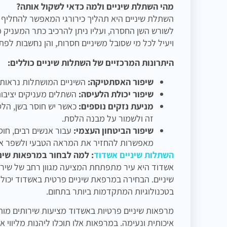
מהי השתלת שיניים ולמה כדאי לשקול אותה?
השתלת שיניים היא תהליך כירורגי המאפשר להחליף
לשורש השן החסרה, ועליו ניתן להרכיב כתר המעניק 
ויעיל לכל מי שסובל משיניים חסרות, והן נחשבות לפתר
היתרונות המרכזיים של השתלות שיניים כוללים:
שיפור האסתטיקה:
השיניים המושתלות נראות 
שיפור יכולת הלעיסה:
השתלים מעניקים יציבות
מניעת נזקים נוספים:
כאשר יש חוסר בשן, הלס
זה ולשמור על מבנה הלסת.
שיפור הביטחון העצמי:
עבור אנשים רבים, חוס
מאפשרות להחזיר את המראה הטבעי ולשפר את
השתלות שיניים אשדוד
: למה לבחור במרפאות שיני
אשדוד היא עיר מתפתחת המציעה מגוון רחב של שירו
שיניים. הבחירה במרפאת שיניים פרטית באשדוד יכולה 
בטכנולוגיות המתקדמות ביותר בתחום.
מרפאות שיניים פרטיות באשדוד מציעות שירותים מות
איכותית ונעימה. במרפאות אלו תוכלו ליהנות מליווי א